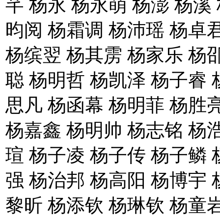
芊 杨永 杨永萌 杨澎 杨溪
昀阅 杨霜调 杨沛瑶 杨卓
杨缤翌 杨其雳 杨家乐 杨
聪 杨明哲 杨凯泽 杨子睿 
思凡 杨函幕 杨明菲 杨胜
杨嘉鑫 杨明帅 杨志铭 杨
瑄 杨子凌 杨子传 杨子鳞 
强 杨治邦 杨高阳 杨博宇 
黎昕 杨添钦 杨琳钦 杨童