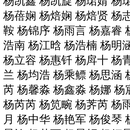
杨凯鑫 杨凯旋 杨珺婧 杨
杨蓓娴 杨焙娴 杨焙贤 杨
鞍 杨锦序 杨雨言 杨嘉睿 
浩南 杨江晗 杨浩楠 杨明
杨立容 杨惠钎 杨戽十 杨
兰 杨均浩 杨乘鳔 杨思涵 
芮 杨馨淼 杨鑫淼 杨娜 杨
杨芮芮 杨笕畹 杨荠芮 杨
月 杨中华 杨艳军 杨俊琴 