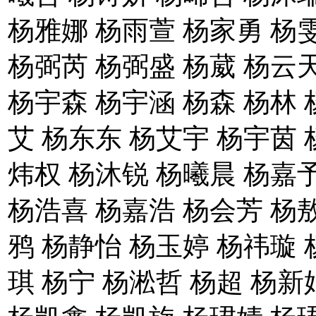
杨雅娜 杨雨萱 杨家勇 杨
杨弼芮 杨弼盛 杨葳 杨云
杨宇森 杨宇涵 杨森 杨林 
艾 杨东东 杨艾宇 杨宇茵 
炜权 杨沐锐 杨曦晨 杨嘉
杨浩喜 杨嘉浩 杨会芳 杨
鸦 杨静怡 杨玉婷 杨祎璇 
琪 杨宁 杨淞哲 杨超 杨新