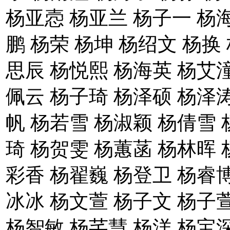
杨亚悫 杨亚兰 杨子一 杨
鹏 杨荣 杨坤 杨绍文 杨换
思辰 杨悦熙 杨海英 杨艾潼
佩云 杨子琦 杨泽硕 杨泽涛
帆 杨若雪 杨淑颖 杨倩雪 
琦 杨贺雯 杨蕙菡 杨林晖 
彩香 杨翟巍 杨登卫 杨睿博
冰冰 杨文萱 杨子文 杨子
杨智敏 杨芊慧 杨洋 杨宝深