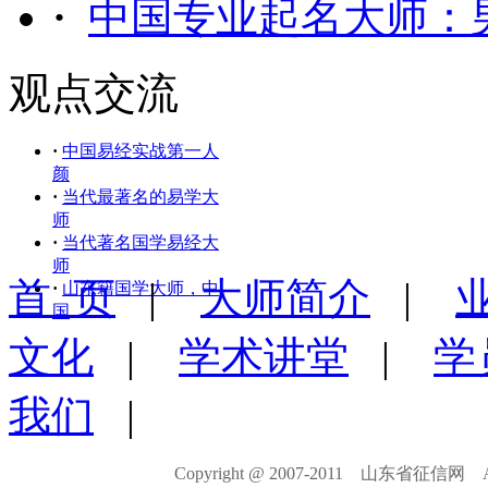
·
中国专业起名大师：
观点交流
·
中国易经实战第一人
颜
·
当代最著名的易学大
师
·
当代著名国学易经大
师
首 页
|
大师简介
|
·
山东籍国学大师，中
国
文化
|
学术讲堂
|
学
我们
|
Copyright @ 2007-2011 山东省征信网 All