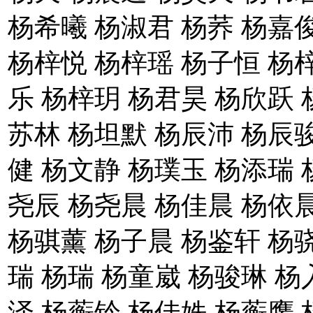
杨希曦 杨淑君 杨荞 杨嘉
杨梓悦 杨梓瑶 杨子恒 杨
乐 杨梓玥 杨君昊 杨欣跃 
苏林 杨坦默 杨辰沛 杨辰骏
健 杨文静 杨璞玉 杨添瑞 
尧辰 杨尧晨 杨佳晨 杨依
杨骐薰 杨子晨 杨鉴轩 杨
瑞 杨瑞 杨童崴 杨骏琳 杨
泽 杨蘅铃 杨佳姝 杨蘅鹰 