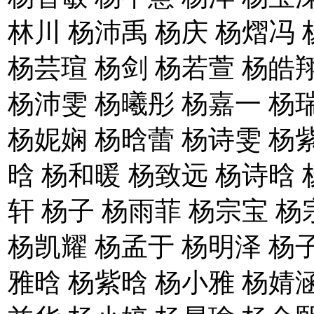
林川 杨沛禹 杨庆 杨熠冯 
杨芸瑄 杨剑 杨若萱 杨皓
杨沛雯 杨曦彤 杨嘉一 杨
杨妮娴 杨晗蕾 杨诗雯 杨
晗 杨和暖 杨致远 杨诗晗 
轩 杨子 杨雨菲 杨宗宝 杨
杨凯耀 杨孟于 杨明泽 杨子
雅晗 杨紫晗 杨小雅 杨婧涵