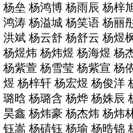
杨垒 杨鸿博 杨雨辰 杨梓旭
鸿涛 杨溢城 杨笑语 杨丽彤
洪斌 杨云舒 杨舒云 杨煜
杨煜炜 杨炜煜 杨海煜 杨
杨紫萱 杨雪莹 杨紫宣 杨
煜 杨梓轩 杨宏煜 杨俊洋 
璐晗 杨璐含 杨烨 杨姝辰 
昊鑫 杨炜豪 杨杰炜 杨炜林
钰嵩 杨碃钰 杨瑜 杨晧锦 