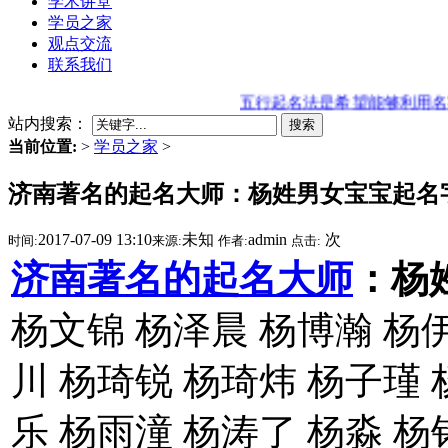
学术讲堂
学员之家
观点交流
联系我们
五行起名法是希望能够利用名字来
站内搜索：
搜索
当前位置:
>
学员之家
>
济南著名的起名大师：杨姓男女宝宝起名
2017-07-09 13:10
未知
admin
次
时间:
来源:
作者:
点击:
济南著名的起名大师
：杨
杨文锦 杨泽晨 杨博瀚 杨
川 杨琦锐 杨琦炜 杨子瑾 
乐 杨雨潼 杨涛了 杨淼 杨