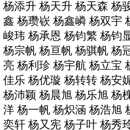
杨添升 杨天升 杨天森 杨
鑫 杨瓒嵚 杨鑫嶙 杨双宇 
峻玮 杨承恩 杨钧繁 杨钧
杨宗帆 杨亘帆 杨骐帆 杨
亮 杨利珍 杨宇航 杨立宝 
佳乐 杨优璇 杨转转 杨安
杨沛颖 杨晨旭 杨乐旭 杨
洋 杨一帆 杨炽涵 杨浩旭 
奕轩 杨又宪 杨子叶 杨秀