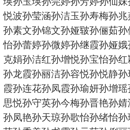
瑛孙玉瑛孙莞婷孙芳婷孙仙妹
悦波孙莹涵孙洁玉孙寿梅孙兆
孙素文孙锦文孙娅皲孙俪茹孙
怡孙蕾婷孙微婷孙继霞孙娅娥
克娟孙洁红孙增悦孙宝怡孙红
孙龙霞孙丽洁孙容悦孙悦静孙
霞孙连花孙凤霞孙瑜妍孙增瑶
思悦孙守英孙今梅孙晋艳孙婧
孙凤艳孙天琼孙歌怡孙绪怡孙