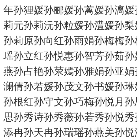
年孙狸媛孙郦媛孙蓠媛孙漓媛
莉元孙莉沅孙粒媛孙澧媛孙梨
孙莉原孙向红孙雨娟孙梅梅孙
瑶孙立红孙悦惠孙智芳孙茹孙
燕孙占艳孙荥嫣孙雅娟孙亚娟
澜倩孙若媛孙茂文孙书媛孙琳
孙根红孙守文孙巧梅孙悦月孙
思孙秀诗孙秀薇孙若秀孙悦秀
添冉孙天冉孙瑞瑶孙燕美孙悦