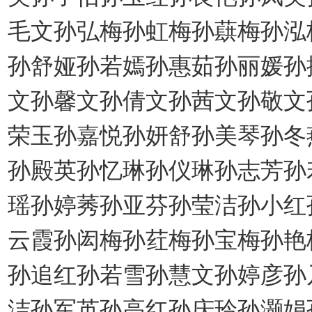
毛文孙弘梅孙虹梅孙蕻梅孙泓
孙舒娅孙若嫣孙惠茹孙丽媛孙
文孙馨文孙倩文孙茜文孙敬文
荣玉孙嘉悦孙妍舒孙美琴孙冬
孙殿英孙忆琳孙仪琳孙志芳孙
瑶孙婷莠孙亚芬孙莹洁孙小红
云霞孙闳梅孙荭梅孙宝梅孙艳
孙追红孙若雪孙慧文孙婷彦孙
洁孙军英孙高红孙庆玲孙灏娟