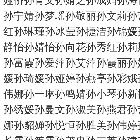
孙宁婧孙梦瑶孙敬丽孙文莉孙
红孙琳瑾孙冰莹孙捷洁孙锦媛
静怡孙婧怡孙向花孙秀红孙莉
孙富霞孙爱萍孙艾萍孙霞丽孙
媛孙琦媛孙娅婷孙燕亭孙彩娥
伟娜孙一琳孙鸣婧孙小琴孙新
孙绣媛孙曼文孙淑美孙燕君孙
娜孙貂婵孙悦恒孙胜美孙伟婷
长霞孙箐霞孙茂冉孙三英孙建