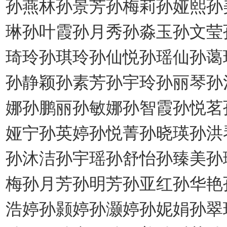
孙燕林孙景芳孙梅莉孙娅熙孙
琳孙叶霞孙月秀孙淼玉孙文莹
琦玲孙琪玲孙仙悦孙瑶仙孙蔼
孙静颖孙素芳孙宇玲孙丽琴孙
娜孙鹏丽孙敏娜孙智霞孙悦茗
娅宁孙英婷孙悦菁孙晓瑛孙洪
孙沐洁孙宇瑶孙舒怡孙臻美孙
梅孙月芳孙明芳孙亚红孙华艳
浩婷孙颢婷孙灏婷孙妮娟孙翠