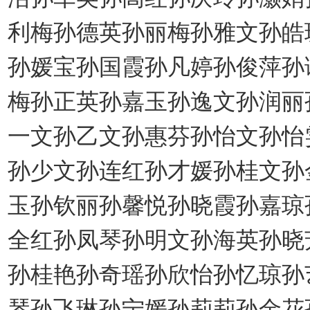
利梅孙德英孙丽梅孙雅文孙皓
孙媛宝孙国霞孙凡婷孙俊萍孙
梅孙正英孙嘉玉孙逸文孙润丽
一文孙乙文孙惠芬孙怡文孙怡
孙少文孙连红孙才媛孙桂文孙
玉孙钦丽孙馨悦孙晓霞孙嘉琼
全红孙凤琴孙明文孙海英孙晓
孙桂艳孙奇瑶孙欣怡孙忆琼孙
琴孙飞琳孙宁媛孙莉莉孙金花