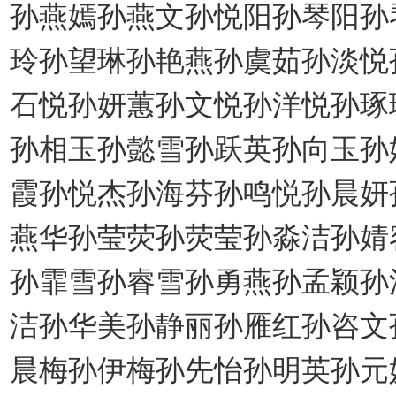
孙燕嫣孙燕文孙悦阳孙琴阳孙
玲孙望琳孙艳燕孙虞茹孙淡悦
石悦孙妍蕙孙文悦孙洋悦孙琢
孙相玉孙懿雪孙跃英孙向玉孙
霞孙悦杰孙海芬孙鸣悦孙晨妍
燕华孙莹荧孙荧莹孙淼洁孙婧
孙霏雪孙睿雪孙勇燕孙孟颖孙
洁孙华美孙静丽孙雁红孙咨文
晨梅孙伊梅孙先怡孙明英孙元