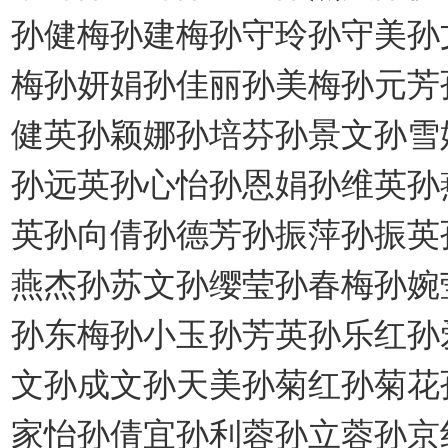
孙健梅孙建梅孙守玲孙守美孙
梅孙妍娟孙佳丽孙美梅孙元芳
健英孙颖娜孙培芬孙景文孙雪
孙远英孙心怡孙恩娟孙维英孙
英孙向倩孙德芳孙振萍孙振英
燕杰孙苏文孙缨莹孙春梅孙婉
孙东梅孙小玉孙芳英孙乐红孙
文孙成文孙天美孙菊红孙菊花
家怡孙倩宜孙利蓉孙立蓉孙京