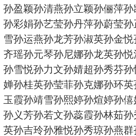
孙盈颖孙清燕孙立颖孙俪萍孙
孙彩娟孙艺莹孙丹萍孙蔚莹孙
雪孙运燕孙龙芳孙淑英孙金悦
齐瑶孙元琴孙尼娜孙龙英孙悦
孙雪悦孙力文孙婧超孙秀芬孙
婵孙桂英孙莹菲孙克娜孙环英
玉霞孙靖雪孙熙婷孙煊婷孙僖
孙义芳孙若文孙蕊霞孙林茹孙
英孙吉玲孙雅悦孙秀琼孙燕群