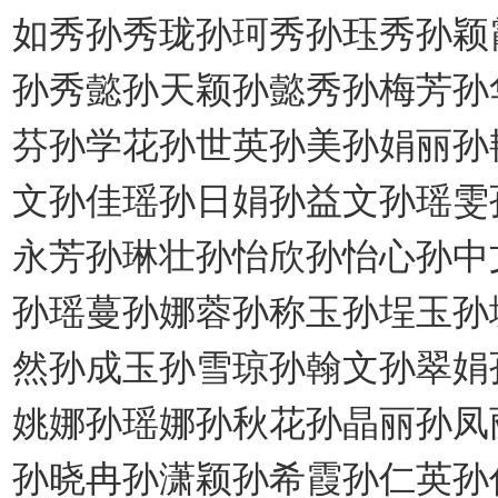
如秀孙秀珑孙珂秀孙珏秀孙颖
孙秀懿孙天颖孙懿秀孙梅芳孙
芬孙学花孙世英孙美孙娟丽孙
文孙佳瑶孙日娟孙益文孙瑶雯
永芳孙琳壮孙怡欣孙怡心孙中
孙瑶蔓孙娜蓉孙称玉孙埕玉孙
然孙成玉孙雪琼孙翰文孙翠娟
姚娜孙瑶娜孙秋花孙晶丽孙凤
孙晓冉孙潇颖孙希霞孙仁英孙