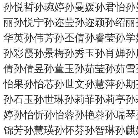
孙悦哲孙琬婷孙曼媛孙君怡孙
丽孙悦宁孙迩莹孙迩颖孙绍丽
华英孙伟芳孙丕倩孙睿莹孙学
孙彩霞孙景梅孙秀玉孙肖婵孙
倩孙倩昱孙董玉孙茹莹孙茹雪
怡果孙怡芯孙世文孙慧萍孙期
孙石玉孙世琳孙莉菲孙莉亭孙
婷孙怡忻孙怡蓉孙艳蓉孙瑞琴
锦芳孙慧瑛孙怀芬孙智琳孙麒