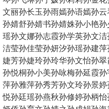
文丽孙长玉孙雨嫣孙语嫣孙云
孙婧舒孙婧书孙婧姝孙小艳孙
瑶孙文娜孙志霞孙学英孙文洁
洁莹孙佳莹孙妍汐孙瑶孙建萍
婕芳孙婕玲孙玲华孙文怡孙翠
孙悦桐孙小美孙咏梅孙延霞孙
萍孙雅萍孙秀芳孙文玲孙景婷
悦孙廷瑶孙燕秋孙修婷孙柄怡
娅侨孙育文孙婧之孙成娟孙海