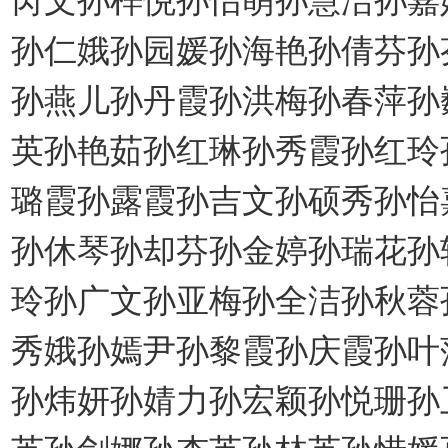
孙仁娥孙园媛孙海艳孙倩芬孙
孙燕儿孙丹霞孙洪梅孙春萍孙
英孙艳茹孙红琳孙秀霞孙红玲
璐霞孙露霞孙吉文孙硕秀孙怡
孙休琴孙却芬孙金婷孙瑞花孙
玲孙广文孙亚梅孙全洁孙秋蓉
秀娥孙嫣尹孙黎霞孙庆霞孙叶
孙炜妍孙婧力孙宏颖孙悦珊孙
英孙剑娜孙杏英孙林英孙惜媛