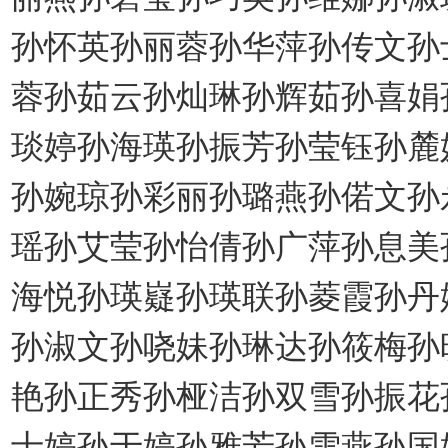
孙怀英孙丽蓉孙华萍孙传文孙
蓉孙茹云孙灿琳孙辉茹孙喜娟
琰婷孙海瑛孙振芳孙莹钰孙麓
孙婉琼孙彩丽孙璐燕孙偌文孙
瑶孙艾莹孙怡倩孙广萍孙息美
海悦孙瑛嶷孙瑛联孙菱霞孙丹
孙淑文孙哓妹孙琳达孙筱梅孙
艳孙正秀孙桠洁孙双雪孙振花
士婷孙于婷孙雅芳孙雪燕孙国