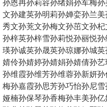
孙恩冉孙莉容孙绪娟孙军梅孙
文孙建英孙明莉孙婵娈孙兰美
秀文孙茺文孙梅文孙茁文孙杞
孙梓英孙梓雪孙莉悦孙丽悦孙
瑛孙诚英孙晟英孙琼娜孙城英
婧伶孙婧婷孙婧娟孙婧倩孙艺
孙维霞孙维芳孙维蓉孙新妍孙
梅孙嘉霞孙思芳孙巧怡孙尼雪
娅楠孙保琴孙香梅孙丰美孙亿