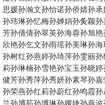
思媛孙瀚文孙怡诺孙侨婧孙承
孙玮琳孙忆梅孙婵娟孙夤颖孙
芳孙倩倩孙翠英孙海蓉孙旭艳
欣艳孙乞文孙雨瑶孙美琳孙海
孙树红孙燕婷孙琦萍孙雯丽孙
莉孙琳楠孙雪艳孙宝玉孙晓婷
健芳孙秀萍孙秀妍孙素琴孙嘉
孙荣燕孙红莉孙蔚红孙鸣霞孙
兰孙博茹孙博琳孙媛婕孙燕波