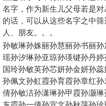
名字，作为新生儿父母若是对
的话，可以从这些名字之中筛
人、朋友。。。
孙敏琳孙姝丽孙慧丽孙书丽孙
瑶孙汐琳孙亚琼孙瑛键孙丹婷
国玲孙敏英孙芯妍孙金妍孙蕊
孙佩文孙虹霞孙育霞孙章红孙
倩孙敏洁孙潇琳孙甲霞孙灏琳
东霞孙一倩孙宜文孙秋萍孙珍