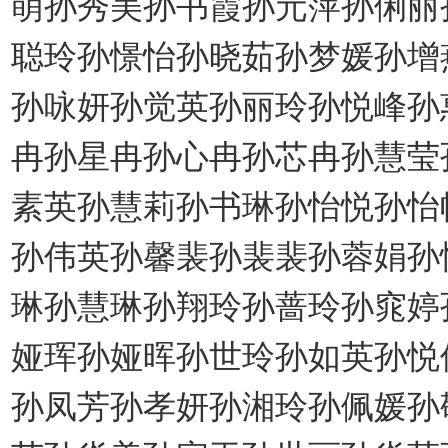
萌孙秀美孙书霞孙元萍孙俐丽
聪玲孙憬怡孙晓茹孙梦媛孙增
孙咏妍孙觉英孙丽玲孙悦峰孙
冉孙星冉孙心冉孙芯冉孙慧莹
素英孙慧莉孙书琳孙怡悦孙怡
孙伟英孙馨裴孙裴裴孙蓉娟孙
琳孙慧琳孙翔玲孙蔷玲孙窕婷
娅珲孙娅晖孙世玲孙如英孙悦
孙凤芳孙孝妍孙湘玲孙佩媛孙