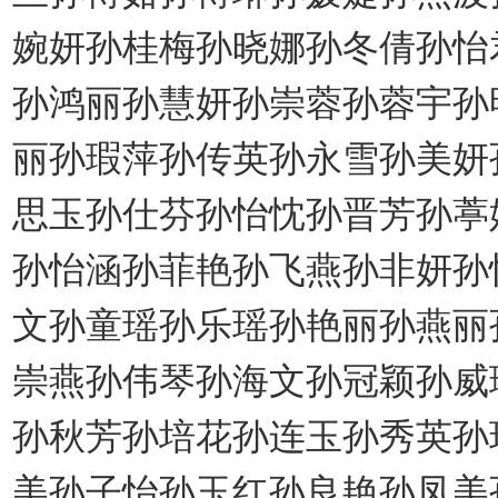
婉妍孙桂梅孙晓娜孙冬倩孙怡
孙鸿丽孙慧妍孙崇蓉孙蓉宇孙
丽孙瑕萍孙传英孙永雪孙美妍
思玉孙仕芬孙怡忱孙晋芳孙葶
孙怡涵孙菲艳孙飞燕孙非妍孙
文孙童瑶孙乐瑶孙艳丽孙燕丽
崇燕孙伟琴孙海文孙冠颖孙威
孙秋芳孙培花孙连玉孙秀英孙
美孙子怡孙玉红孙良艳孙凤美