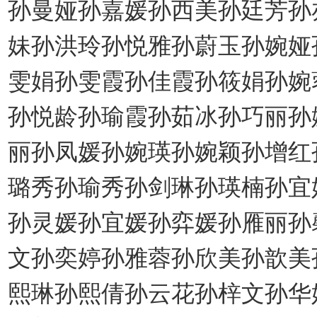
孙曼娅孙嘉媛孙西美孙廷芳孙
妹孙洪玲孙悦雅孙蔚玉孙婉娅
雯娟孙雯霞孙佳霞孙筱娟孙婉
孙悦龄孙瑜霞孙茹冰孙巧丽孙
丽孙凤媛孙婉瑛孙婉颖孙增红
璐秀孙瑜秀孙剑琳孙瑛楠孙宜
孙灵媛孙宜媛孙弈媛孙雁丽孙
文孙奕婷孙雅蓉孙欣美孙歆美
熙琳孙熙倩孙云花孙梓文孙华