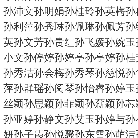
孙沛文孙明娟孙桂玲孙英梅孙
孙利萍孙秀琳孙佩琳孙佩芳孙
英孙文芳孙贵红孙飞媛孙婉玉
小文孙停婷孙婷亭孙亭婷孙桂
孙秀洁孙会梅孙秀琴孙慈悦孙
萍孙群瑶孙阅琴孙怡睿孙婷玉
丝颖孙思颖孙菲颖孙薪颖孙芯
孙亚婷孙静文孙艾玉孙婷与孙
妍孙子霞孙悦馨孙东雪孙萌洁