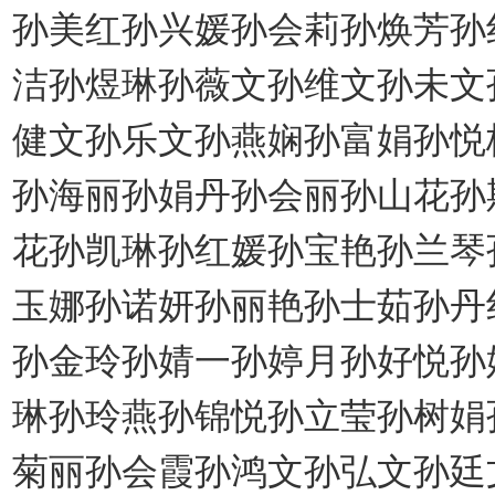
孙美红孙兴媛孙会莉孙焕芳孙
洁孙煜琳孙薇文孙维文孙未文
健文孙乐文孙燕娴孙富娟孙悦
孙海丽孙娟丹孙会丽孙山花孙
花孙凯琳孙红媛孙宝艳孙兰琴
玉娜孙诺妍孙丽艳孙士茹孙丹
孙金玲孙婧一孙婷月孙好悦孙
琳孙玲燕孙锦悦孙立莹孙树娟
菊丽孙会霞孙鸿文孙弘文孙廷