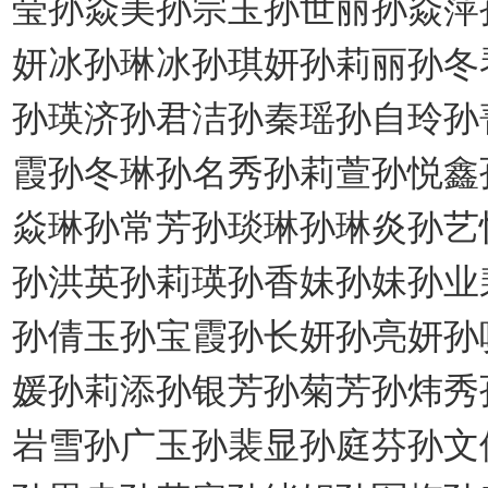
莹孙焱美孙宗玉孙世丽孙焱萍
妍冰孙琳冰孙琪妍孙莉丽孙冬
孙瑛济孙君洁孙秦瑶孙自玲孙
霞孙冬琳孙名秀孙莉萱孙悦鑫
焱琳孙常芳孙琰琳孙琳炎孙艺
孙洪英孙莉瑛孙香妹孙妹孙业
孙倩玉孙宝霞孙长妍孙亮妍孙
媛孙莉添孙银芳孙菊芳孙炜秀
岩雪孙广玉孙裴显孙庭芬孙文