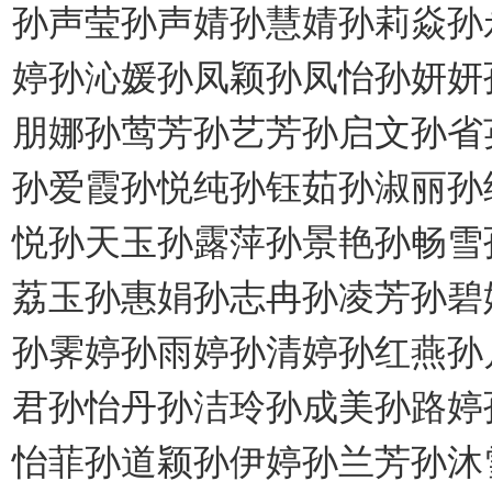
孙声莹孙声婧孙慧婧孙莉焱孙
婷孙沁媛孙凤颖孙凤怡孙妍妍
朋娜孙莺芳孙艺芳孙启文孙省
孙爱霞孙悦纯孙钰茹孙淑丽孙
悦孙天玉孙露萍孙景艳孙畅雪
荔玉孙惠娟孙志冉孙凌芳孙碧
孙霁婷孙雨婷孙清婷孙红燕孙
君孙怡丹孙洁玲孙成美孙路婷
怡菲孙道颖孙伊婷孙兰芳孙沐