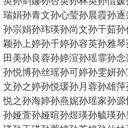
瑞娟孙青文孙心莹孙晨霞孙逐
孙宗娟孙玮瑛孙尚文孙千茹孙
颖孙上婷孙千婷孙容英孙雅琴
田美孙良蓉孙婷渲孙瑶霏孙念
孙悦博孙丝瑶孙可婷孙雯妍孙
文孙之婷孙悦瑗孙月蓉孙雄萍
悦之孙海婷孙燕妮孙瑶家孙源
孙娅萱孙娅暄孙煜瑛孙毓瑛孙