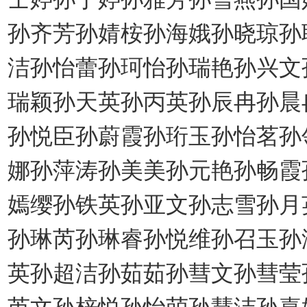
孙齐芳孙婧桉孙海娥孙晓琼孙
洁孙怡蕾孙珂怡孙瑞艳孙兴文
瑞颖孙天英孙丙英孙辰冉孙晨
孙悦臣孙蔚霞孙珩玉孙怡茗孙
娜孙萍涛孙美美孙元艳孙畅霞
嫣缨孙铁英孙亚文孙志雪孙月
孙琳芮孙琳睿孙悦维孙召玉孙
英孙超洁孙茹茹孙彗文孙彗莹
芮文孙梓悦孙怡萌孙慧洁孙嘉