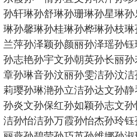
孙轩琳孙舒琳孙珊琳孙星琳孙
琳孙馨琳孙桂琳孙桦琳孙枝琳
兰萍孙泽颖孙颜丽孙泽瑶孙钰
孙志艳孙宇文孙朝英孙长丽孙
章孙琳音孙汶丽孙雯洁孙汶洁
莉璎孙琳滟孙立洁孙达文孙静
孙炎文孙保红孙如颖孙志文孙
洁孙怡洁孙万霞孙怡杰孙玲钰
丽燕孙碧莹孙巧英孙维娜孙淑