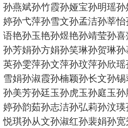
孙燕斌孙竹霞孙娅宝孙明瑶孙
婷孙弋萍孙雪文孙孟洁孙莘怡
语艳孙玉艳孙煜艳孙靖莹孙喜
孙芳娟孙方娟孙笑琳孙贺琳孙
英孙雯萍孙文萍孙玟萍孙欣瑶
雪娟孙淑霞孙楠颖孙长文孙锡
孙美芳孙廷玉孙虎玉孙庭玉孙
婷孙韵茹孙志洁孙弘莉孙汶瑛
悦琪孙从文孙淑红孙裴娟孙宽