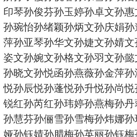
印琴孙俊芬孙玉婷孙卓文孙惠
孙琬怡孙绪颖孙炳文孙庆娟孙
萍孙亚琴孙华文孙婕文孙婧文
姿文孙婉文孙格文孙羽文孙懿
孙晓文孙悦函孙燕薇孙金萍孙
悦孙辰悦孙蓬悦孙升悦孙尚悦
锐红孙芮红孙玮婷孙燕梅孙丹
孙慧芬孙俪雪孙雪梅孙炜娜孙
娅孙钰婧孙腊梅孙英丽孙钰梅