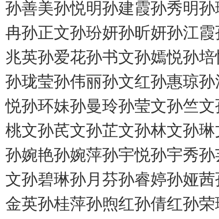
孙善美孙悦明孙建霞孙秀明孙
冉孙正文孙玢妍孙昕妍孙江霞
兆英孙爱花孙书文孙嫣悦孙培
孙珑莹孙伟丽孙文红孙惠琼孙
悦孙环妹孙曼玲孙莹文孙竺文
桃文孙芪文孙芷文孙林文孙琳
孙婉艳孙婉萍孙宇悦孙宇秀孙
文孙碧琳孙月芬孙睿婷孙娅茜
金英孙桂萍孙煦红孙倩红孙荣