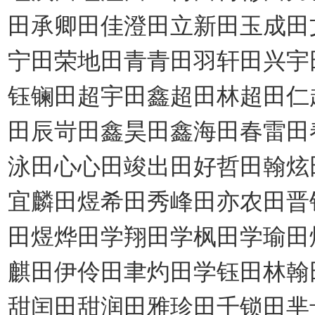
田承卿田佳澄田立新田玉成田
宁田荣地田青青田羽轩田兴宇
钰镧田超宇田鑫超田林超田仁
田辰岢田鑫昊田鑫海田春雷田
泳田心心田竣出田好哲田翰炫
宜麟田煜希田秀峰田亦农田晋
田煜烨田学翔田学枫田学瑜田
麒田伊伶田聿灼田学钰田林翰
甜闰田甜润田雅珍田千锁田芈