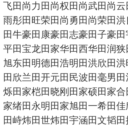
飞田尚力田尚权田尚武田尚云
雨彤田旺荣田尚勇田尚荣田洪
田牛豪田康豪田志豪田子豪田
平田宝龙田家华田西华田润狭
旭东田明德田浩明田洪欣田洪
田欣兰田开元田民波田毫男田
烁田家桤田晓刚田家硕田家合
家绪田永明田家旭田一希田佳
田峙炜田世炜田宇涵田文韬田