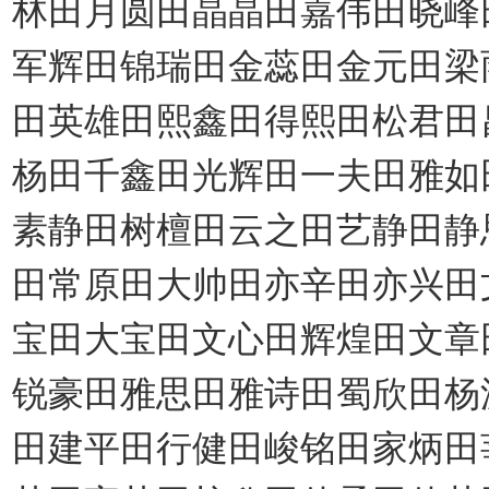
林田月圆田晶晶田嘉伟田晓峰
军辉田锦瑞田金蕊田金元田梁
田英雄田熙鑫田得熙田松君田
杨田千鑫田光辉田一夫田雅如
素静田树檀田云之田艺静田静
田常原田大帅田亦辛田亦兴田
宝田大宝田文心田辉煌田文章
锐豪田雅思田雅诗田蜀欣田杨
田建平田行健田峻铭田家炳田