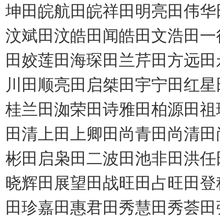
坤田皖航田皖祥田明亮田伟华
汶斌田汶皓田闻皓田文浩田一
田姣莲田海琛田兰芹田方远田
川田顺亮田启桀田宇宁田红星
桂兰田洳荣田诗雅田柏源田祖
田清上田上卿田尚青田尚清田
彬田启枭田二波田池非田洪任
晓辉田展望田战旺田占旺田登
田珍嘉田惠君田秀慧田秀荟田