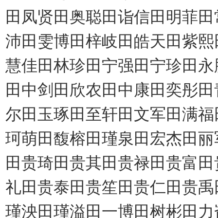
田凤贤田奥聪田诣信田明菲田
沛田雯博田梓岐田皓天田紫熙
慧佳田林珍田宁强田宁珍田永
田中剑田欣农田中康田奕彤田
尔田玉琢田至轩田文军田满福
珂萌田馥榕田瑾泉田宏杰田丽
田贵琦田贵其田贵禄田贵富田
礼田贵泰田贵笙田贵仁田贵禹
瑾泱田瑾溢田一博田树彬田力