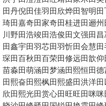
田丹倪田佳羽田欣烨田智明田
琦田嘉奇田家奇田桂进田逦州
川野田浩竣田浩俊田文强田昌
田鑫宇田羽芯田羽忻田会慧田
琛田百秋田百荣田修远田歆仰
苗淼田萌涵田梦涵田熙恒田德
田熙奋田熙枫田熙盛田洪洋田
欣田熙光田赏心田旺旺田咪咪
晓沙田峰驿田国锐田艳霜田峰