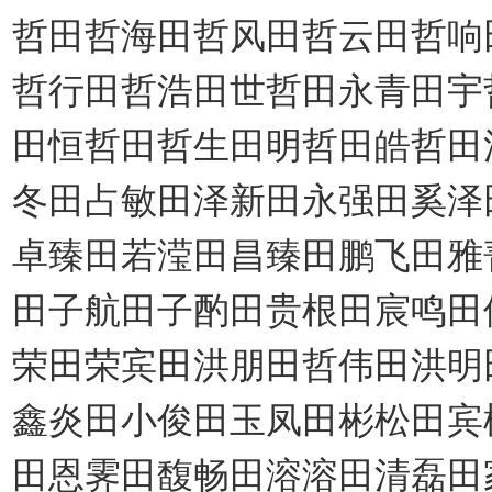
哲田哲海田哲风田哲云田哲响
哲行田哲浩田世哲田永青田宇
田恒哲田哲生田明哲田皓哲田
冬田占敏田泽新田永强田奚泽
卓臻田若滢田昌臻田鹏飞田雅
田子航田子酌田贵根田宸鸣田
荣田荣宾田洪朋田哲伟田洪明
鑫炎田小俊田玉凤田彬松田宾
田恩霁田馥畅田溶溶田清磊田