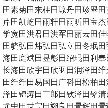
田素菊田来柱田琼丹田珍翠田
芹田凯屹田雨轩田雨昕田宝杰
学宽田洪君田洪军田丽云田佳
田毓弘田炜弘田弘立田冬珉田
海田庭斌田昱彭田绍琨田利奉
长海田欣宇田欣羽田润泽田维
田纤纤田易国田广科田松柏田
泽田锦涛田三郎田钦泽田铭清
尤中田世宝田翊良田景辉
田景