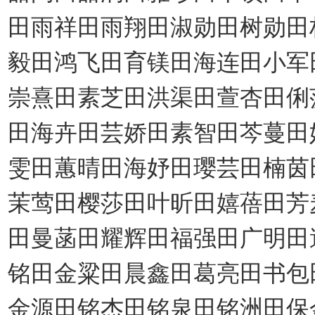
田雨祥田雨翔田淑勋田树勋田
毅田鸿飞田育镁田海连田小军
崇熹田素芝田洪渠田萱杏田俐
田海卉田芸娇田素智田芩蔓田
雯田蕙晴田海妤田璎芸田楠茵
茉莺田樱莎田叶昕田嬉蓓田芳
田曼菡田耀辉田福强田广明田
铭田金粱田晨鑫田葛亮田书包
金源田铭杰田铭泉田铭洲田保