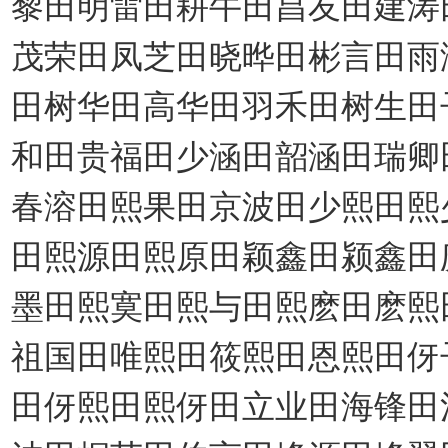
黎田明雷田耕牛田昌友田建涛
茂荣田凤芝田晓晔田彬言田雨
田树华田高华田羽禾田树生田
和田贵福田少涵田韶涵田瑞卿
春溶田熙果田京波田少熙田熙
田熙源田熙原田颖鑫田颍鑫田
墨田熙寞田熙与田熙麽田麽熙
祖国田唯熙田筱熙田恩熙田伢
田伢熙田熙伢田立业田海锋田