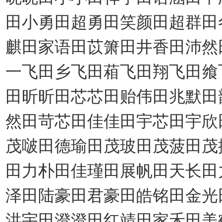
田小勇田超勇田笑颜田超群田
麒田家语田苡箫田井香田沛然
一飞田乡飞田葙飞田翔飞田飨
田昕昕田芯芯田贻伟田兆默田
然田苛芯田佳佳田宇芯田宇欣
茂啵田德瑜田茂玻田茂菠田茂
田力朴田佳瑾田展帆田天长田
泽田陆豪田君豪田皓铭田金光
洪宇田澄澄田红靖田家禾田美