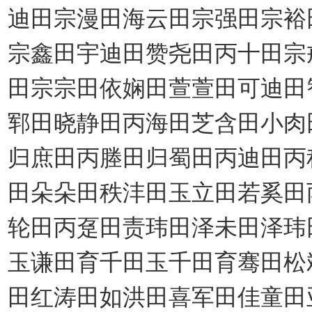
迪田宗漫田海云田宗强田宗裕
宗鑫田宇迪田赞尧田丙十田宗
田宗宗田依娴田萱萱田可迪田
郓田晓静田丙海田芝含田小肉
归庶田丙塍田归蜀田丙迪田丙
田朵朵田秩沣田玉立田若奚田
轮田丙趸田责玮田泽未田泽玮
玉谦田育千田玉千田育骞田松
田红涛田如洪田喜军田佳童田