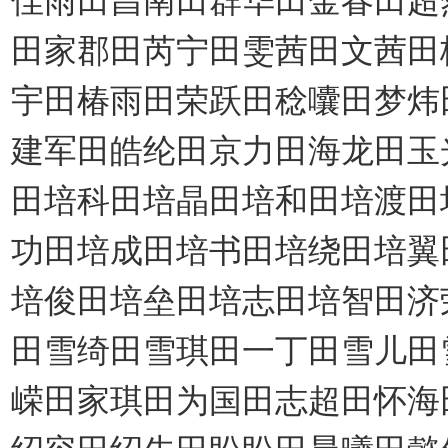
田家郡田芮宁田雯茜田文茜田
宇田椿雨田荣跃田稔囔田梦炜
建军田皓纶田京力田海龙田玉
田培科田培晶田培和田培渡田
功田培成田培书田培绕田培翼
培俊田培垒田培志田培智田济
田雪绮田雪琪田一丁田雪儿田
嵘田家琪田为国田志超田怀海
绍容田绍先田盼盼田晨曦田懿