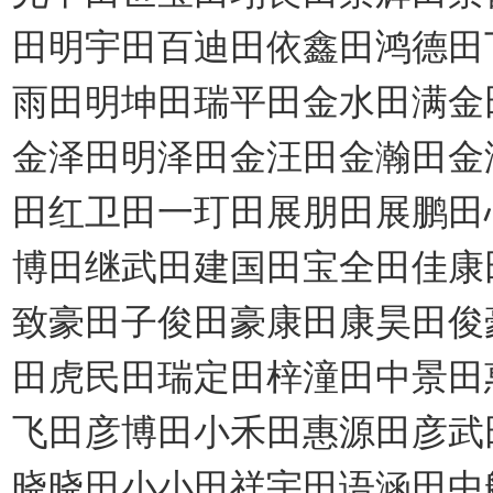
田明宇田百迪田依鑫田鸿德田
雨田明坤田瑞平田金水田满金
金泽田明泽田金汪田金瀚田金
田红卫田一玎田展朋田展鹏田
博田继武田建国田宝全田佳康
致豪田子俊田豪康田康昊田俊
田虎民田瑞定田梓潼田中景田
飞田彦博田小禾田惠源田彦武
晓晓田小小田祥宇田语涵田中