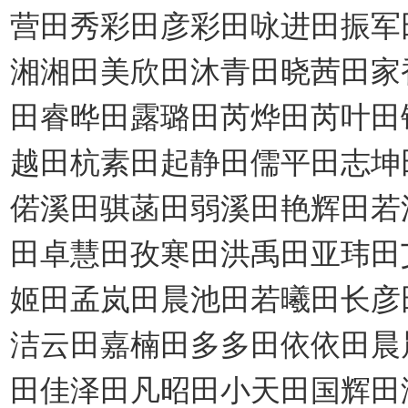
营田秀彩田彦彩田咏进田振军
湘湘田美欣田沐青田晓茜田家
田睿晔田露璐田芮烨田芮叶田
越田杭素田起静田儒平田志坤
偌溪田骐菡田弱溪田艳辉田若
田卓慧田孜寒田洪禹田亚玮田
姬田孟岚田晨池田若曦田长彦
洁云田嘉楠田多多田依依田晨
田佳泽田凡昭田小天田国辉田