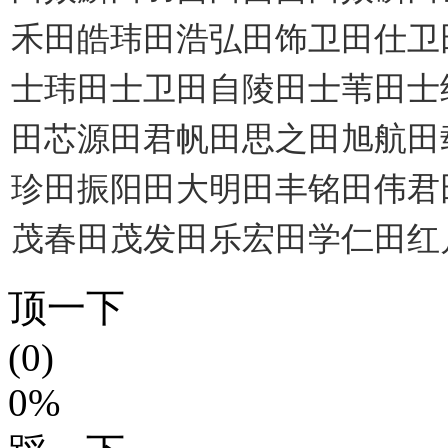
禾田皓玮田浩弘
田饰卫田仕卫
士玮田士卫田自陵田士苇田士
田芯源田君帆田思之田旭航田
珍田振阳田大明田丰铭田伟君
茂春田茂发田乐宏田学仁田红
顶一下
(0)
0%