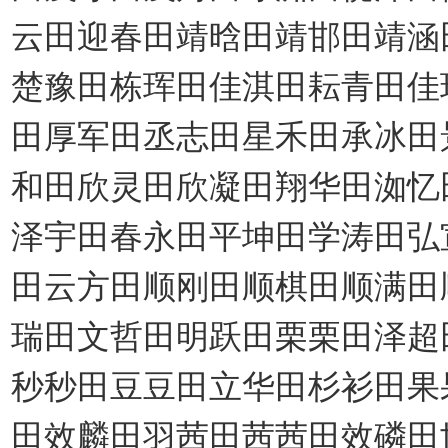
云田迎春田靖晗田靖邯田靖涵
楚豫田栋珲田佳淇田耘青田佳
田厚军田丞志田星禾田承冰田
和田欣灵田欣凝田翔华田洳忆
泽宇田春永田平坤田学涛田弘
田云方田顺刚田顺棋田顺满田
瑞田文哲田明跃田栗栗田泽超
秒秒田豆豆田立华田杉衫田果
田效麟田羽茜田茜茜田效磷田