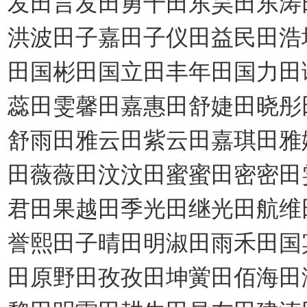
发田言发田勇千田东昊田东涛
洪波田子嘉田子仪田益民田浩
田国彬田国立田丰年田国力田
蕊田雯馨田嘉惠田舒婕田晓彤
舒雨田雅云田紫云田嘉琪田雅
田薇薇田汶汶田蜜蜜田密密田
君田果越田季光田继光田航维
誉熙田子晴田明淑田雨禾田国
田原野田孜孜田坤黉田佰海田