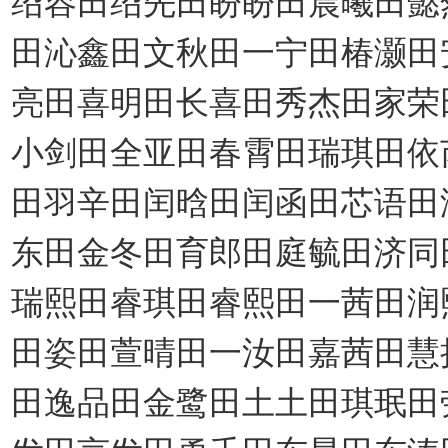
田沁鑫田文秋田一宁田椿灏田
亮田喜明田长喜田秀杰田家荣
小剑田全亚田春霄田瑞琪田依
田羽辛田闰晗田闰函田芯语田
东田金冬田育郎田庭毓田济同
瑞熙田睿琪田睿熙田一茜田润
田姿
田萱晴田一汝田嘉茜田慧
田逸品田金鹭田土土田琪珉田