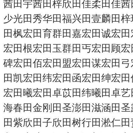
茜田宇茜田梓欣田佳柔田佳茜
少光田秀华田福兴田壹麟田梓
田枫宏田育群田嘉宏田诚宏田
宏田根宏田玉群田丐宏田顾宏
碑宏田佰宏田盟宏田谋宏田弓
田凯宏田纬宏田函宏田绅宏田
宏田曦宏田卓苡田纬曦田卓艺
海春田金刚田圣澎田滋涵田圣
田紫欣田子欣田树行田淞仁田