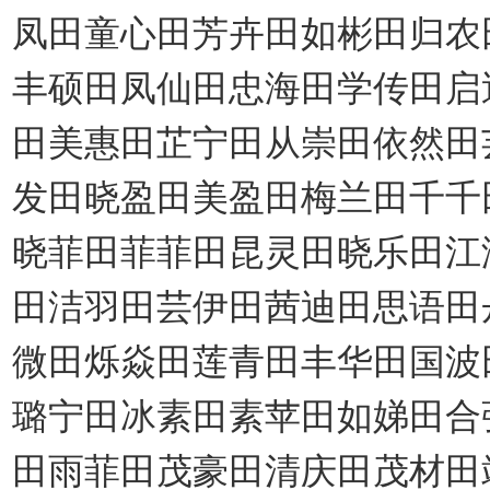
凤田童心田芳卉田如彬田归农
丰硕田凤仙田忠海田学传田启
田美惠田芷宁田从崇田依然田
发田晓盈田美盈田梅兰田千千
晓菲田菲菲田昆灵田晓乐田江
田洁羽田芸伊田茜迪田思语田
微田烁焱田莲青田丰华田国波
璐宁田冰素田素苹田如娣田合
田雨菲田茂豪田清庆田茂材田