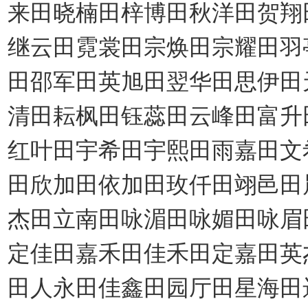
来田晓楠田梓博田秋洋田贺翔
继云田霓裳田宗焕田宗耀田羽
田邵军田英旭田翌华田思伊田
清田耘枫田钰蕊田云峰田富升
红叶田宇希田宇熙田雨嘉田文
田欣加田依加田玫仟田翊邑田
杰田立南田咏湄田咏媚田咏眉
定佳田嘉禾田佳禾田定嘉田英
田人永田佳鑫田园厅田星海田