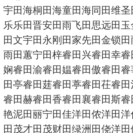
宇田海桐田海童田海同田维圣
乐乐田晋安田雨飞田思远田玉
田文宇田永刚田家先田金锁田
雨田蕙宁田梓睿田兴睿田幸睿
娴睿田渝睿田媪睿田傲睿田睿
田亭睿田莛睿田葶睿田茌睿田
睿田赫睿田香睿田襄睿田斯睿
艳泥田丽宁田佳洋田侬洋田洋
田茂才田茂财田绿洲田侥洋田