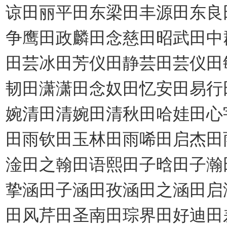
谅田丽平田东梁田丰源田东良
争鹰田政麟田念慈田昭武田中
田芸冰田芳仪田静芸田芸仪田
韧田潇潇田念奴田忆安田易行
婉清田清婉田清秋田哈娃田心
田雨钦田玉林田雨唏田启杰田
淦田之翰田语熙田子晗田子瀚
挚涵田子涵田孜涵田之涵田启
田风芹田圣南田琮界田好迪田