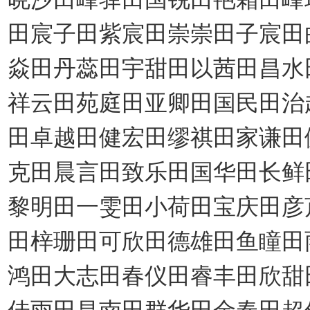
田宸子田紫宸田崇崇田子宸田
焱田丹蕊田宇甜田以茜田昌水
祥云田苑庭田亚卿田国民田治
田卓越田健宏田缪祺田家谦田
克田晨言田致乐田国华田长鲜
黎明田一雯田小荷田宝庆田彦
田梓珊田可欣田德雄田鱼瞳田
鸿田大志田春仪田睿丰田欣甜
佳雨田昌南田群华田金春田超