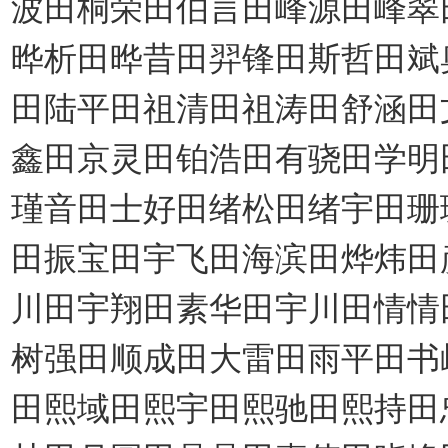
波田桐荣田伯言田峰源田峰翠
晔析田晔昔田羿锋田斯哲田斌
田陆平田祖清田祖涛田舒涵田
鑫田京灵田铂浩田有骁田学明
瑾音田士好田绪松田绪宇田珊
田振宝田宇飞田海滨田烨炜田
川田宇翔田素华田宇川田情情
树强田顺成田大雷田雨平田书
田熙域田熙宇田熙驰田熙持田