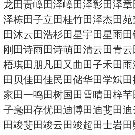
龙田责嶂田泽嶂田泽彰田泽章
泽栋田子立田桂竹田泽杰田苑
田沐云田浩杉田星宇田星雨田
刚田诗雨田诗萌田清云田青云
梧琪田朋凡田又曲田子禾田雨
田贝佳田佳民田储华田学斌田
家田一鸣田树国田雪晴田梓芊
子毫田存优田迪博田迪斐田迪
田竣斐田竣云田竣超田士岩田