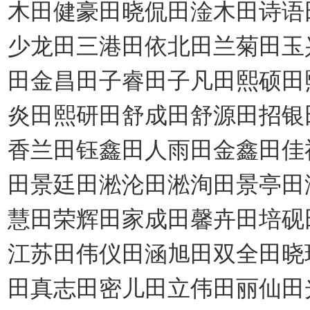
木田健豪田晓侃田淦木田诗语
少龙田三港田依北田兰菊田玉
田金昌田子睿田子凡田熙硕田
炎田熙研田舒成田舒源田招银
香兰田钰鑫田人雨田金鑫田佳
田景廷田淞沦田淞洵田景亭田
慧田荣辉田家成田馨卉田培砚
江苏田伟仪田涵旭田双全田晓
田真志田密儿田立伟田丽仙田