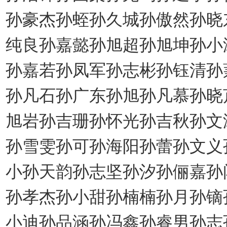
孙豪杰孙蛭孙久城孙傲然孙晓
纯良孙嘉懿孙旭超孙旭坤孙小
孙嘉若孙凤军孙志彬孙钰清孙
孙凡石孙广东孙旭孙凡慕孙晓
旭岩孙吉珊孙怀光孙吉秋孙文
孙雪雯孙可孙海阳孙蕾孙文义
小孙天韵孙志坚孙汐孙俪嘉孙
孙孝杰孙小甜孙楠楠孙月孙镝
小迪孙品涵孙冯鑫孙睿男孙志