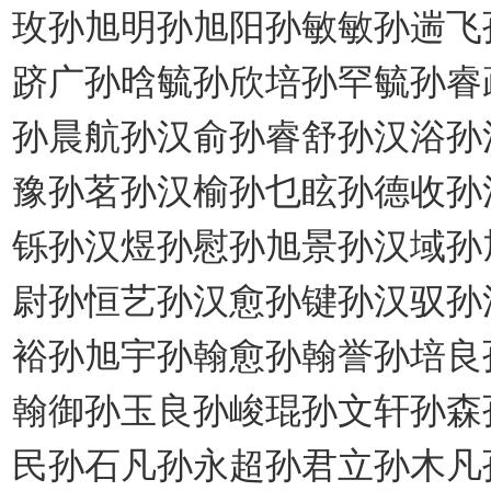
玫孙旭明孙旭阳孙敏敏孙遄飞
跻广孙晗毓孙欣培孙罕毓孙睿
孙晨航孙汉俞孙睿舒孙汉浴孙
豫孙茗孙汉榆孙乜眩孙德收孙
铄孙汉煜孙慰孙旭景孙汉域孙
尉孙恒艺孙汉愈孙键孙汉驭孙
裕孙旭宇孙翰愈孙翰誉孙培良
翰御孙玉良孙峻琨孙文轩孙森
民孙石凡孙永超孙君立孙木凡