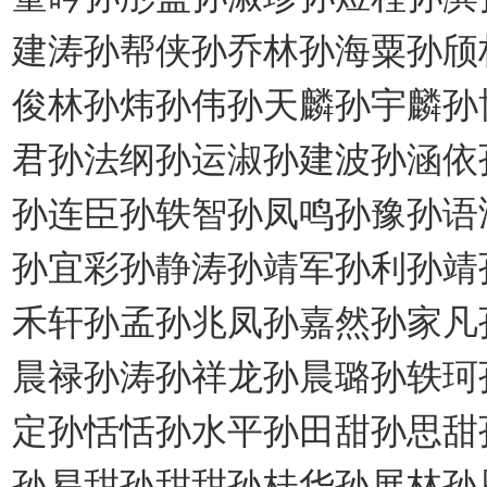
建涛孙帮侠孙乔林孙海粟孙颀
俊林孙炜孙伟孙天麟孙宇麟孙
君孙法纲孙运淑孙建波孙涵依
孙连臣孙轶智孙凤鸣孙豫孙语
孙宜彩孙静涛孙靖军孙利孙靖
禾轩孙孟孙兆凤孙嘉然孙家凡
晨禄孙涛孙祥龙孙晨璐孙轶珂
定孙恬恬孙水平孙田甜孙思甜
孙易甜孙甜甜孙桂华孙展林孙