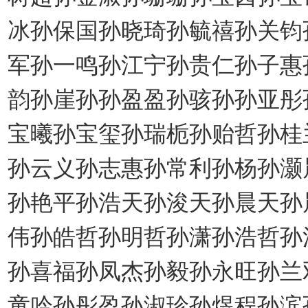
冰孙保国孙晓琦孙毓禧孙关钧
军孙一鸣孙江宁孙贵仁孙子惠
韵孙崖孙孙盈盈孙骇孙孙亚彤
宝曦孙宝玺孙瑞栀孙贻哲孙桂
孙云义孙志惠孙常利孙杨孙灏
孙艳平孙浩天孙浚天孙晨天孙
伟孙皓哲孙明哲孙潇孙浩哲孙
孙喜福孙凤杰孙毅孙永旺孙兰
童吟孙彤盈孙淑珍孙煜程孙滨