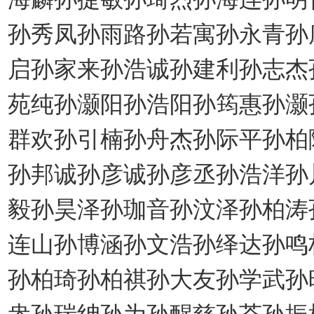
孙秀凤孙雨路孙若寓孙永青孙
启孙家来孙浩诚孙建利孙志杰
苑纯孙灏阳孙浩阳孙筠惠孙灏
群欢孙引楠孙舟杰孙际平孙柏
孙邦诚孙彦诚孙彦丞孙浩洋孙
毅孙昊泽孙珈音孙汶泽孙柏涛
连山孙博涵孙文浩孙绎达孙鸣
孙柏琦孙柏祺孙大友孙学武孙
盎孙瑞绅孙为孙醒慈孙荃孙振