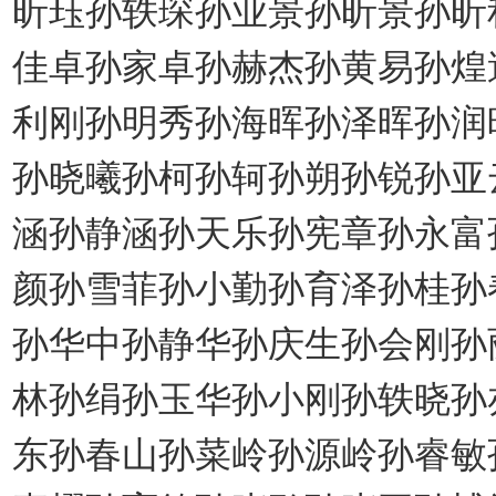
昕珏孙轶琛孙业景孙昕景孙昕
佳卓孙家卓孙赫杰孙黄易孙煌
利刚孙明秀孙海晖孙泽晖孙润
孙晓曦孙柯孙轲孙朔孙锐孙亚
涵孙静涵孙天乐孙宪章孙永富
颜孙雪菲孙小勤孙育泽孙桂孙
孙华中孙静华孙庆生孙会刚孙
林孙绢孙玉华孙小刚孙轶晓孙
东孙春山孙菜岭孙源岭孙睿敏