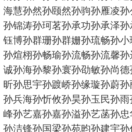
海慧孙然孙颐然孙驹孙雁凌孙
孙锦涛孙珂茗孙承功孙承泽孙
钰博孙群珊孙群姗孙琉畅孙小
孙煊栩孙畅瑜孙流畅孙流馨孙
诚孙海孙黎孙寰孙劭敏孙尚德
昕孙思宇孙踱峤孙缘璇孙蔚孙
孙兵海孙忻攸孙昊孙玉民孙雨
峰孙艺嘉孙嘉孙溢孙艺菡孙忠
孙洁锋孙国梁孙苑昀孙建宇孙