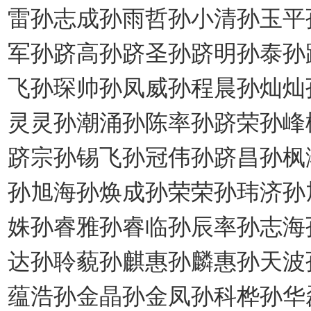
雷孙志成孙雨哲孙小清孙玉平
军孙跻高孙跻圣孙跻明孙泰孙
飞孙琛帅孙凤威孙程晨孙灿灿
灵灵孙潮涌孙陈率孙跻荣孙峰
跻宗孙锡飞孙冠伟孙跻昌孙枫
孙旭海孙焕成孙荣荣孙玮济孙
姝孙睿雅孙睿临孙辰率孙志海
达孙聆藐孙麒惠孙麟惠孙天波
蕴浩孙金晶孙金凤孙科桦孙华