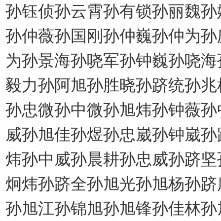
孙钰侦孙云霄孙有锁孙丽魏孙
孙仲薇孙国刚孙仲巍孙仲为孙
为孙景海孙哓军孙钟巍孙哓海
毅力孙阿旭孙胜晓孙跻统孙兆
孙忠微孙中微孙旭炜孙钟薇孙
威孙旭佳孙煜孙忠崴孙钟崴孙
炜孙中威孙晨耕孙忠威孙跻坚
炯炜孙跻全孙旭光孙旭杨孙跻
孙旭江孙锦旭孙旭锋孙佳林孙