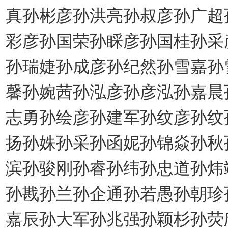
真孙彬彦孙洪亮孙叔彦孙广超
彩彦孙国荣孙睬彦孙国桂孙采
孙瑞婕孙成彦孙纪然孙雪嘉孙
馨孙婉茜孙泓彦孙彦泓孙嘉晨
志勇孙绘彦孙建军孙纹彦孙纹
扬孙姝孙采孙函妮孙锦焱孙秋
滨孙骏刚孙睿孙纬孙忠道孙炜
孙戡孙兰孙企通孙若愚孙朝珍
嘉辰孙大军孙兆强孙颖杉孙荧