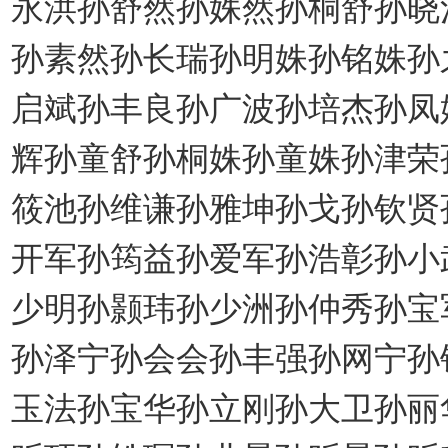
永洪孙舒然孙姝然孙桐舒孙晓
孙素然孙长瑞孙明姝孙铭姝孙
启斌孙丰良孙广波孙培杰孙凤
辉孙童舒孙桐姝孙童姝孙津荣
筱池孙维谦孙雅坤孙戈孙钦贤
开军孙筠益孙爱军孙浩彰孙小
少明孙颢玮孙少洲孙仲秀孙宝
孙泽宁孙会会孙丰强孙网宁孙
玉法孙宝华孙立刚孙大卫孙丽