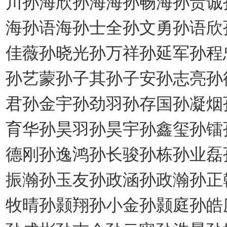
川孙海欣孙海海孙畅海孙贵诚
海孙语海孙士全孙文勇孙语欣
佳薇孙晓光孙万祥孙延军孙程
孙艺蒙孙子其孙子安孙志亮孙
君孙金宇孙劲羽孙存国孙凝烟
育华孙昊羽孙昊宇孙鑫玺孙镭
德刚孙逸鸿孙长骏孙栋孙业磊
振瀚孙玉友孙政涵孙政瀚孙正
牧晴孙颢翔孙小金孙颢庭孙皓