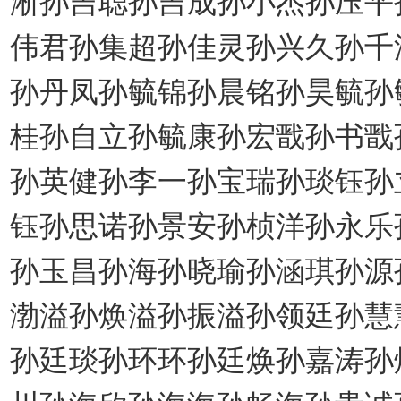
伟君孙集超孙佳灵孙兴久孙千
孙丹凤孙毓锦孙晨铭孙昊毓孙
桂孙自立孙毓康孙宏戬孙书戬
孙英健孙李一孙宝瑞孙琰钰孙
钰孙思诺孙景安孙桢洋孙永乐
孙玉昌孙海孙晓瑜孙涵琪孙源
渤溢孙焕溢孙振溢孙领廷孙慧
孙廷琰孙环环孙廷焕孙嘉涛孙