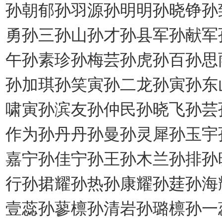
孙朝郁孙羽源孙明明孙晓铮孙
勇孙三孙山孙才孙县军孙献军
午孙素珍孙梅芸孙虎孙百孙思
孙加琪孙笑寅孙二龙孙寅孙东
啸寅孙滨友孙仲民孙晓飞孙芸
作为孙丹丹孙曼孙灵犀孙玉宇
嘉宁孙佳宁孙王孙木兰孙排孙
行孙捃耀孙热孙康耀孙莛孙海
壹蕊孙蓼檩孙清岩孙璐檩孙一