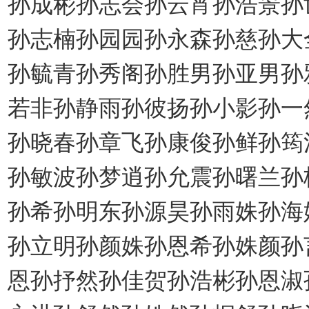
孙成彬孙志会孙云宵孙浩景孙
孙志楠孙园园孙永森孙慈孙大
孙毓青孙秀阁孙胜男孙亚男孙
若非孙静雨孙彼扬孙小影孙一
孙晓春孙章飞孙康俊孙鲜孙筠
孙敏波孙梦逍孙允震孙曙兰孙
孙希孙明东孙源昊孙雨姝孙海
孙立明孙颜姝孙恩希孙姝颜孙
恩孙抒然孙佳贺孙浩彬孙恩淑