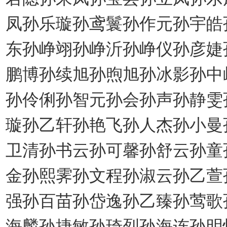
凤孙乐璇孙鸢鬟孙作元孙宇皓
东孙峥翊孙峥沂孙峥仪孙彦婕
鹏博孙续旭孙煦旭孙冰影孙中
孙伶俐孙智元孙会孙声孙静雯
璇孙乙轩孙艳飞孙人杰孙小曼
卫清孙书云孙可馨孙舒云孙童
金孙熙霁孙文程孙淑云孙乙萱
强孙百苗孙岱逸孙乙臻孙莺歌
海麟孙捷敏孙琦烈孙海连孙明