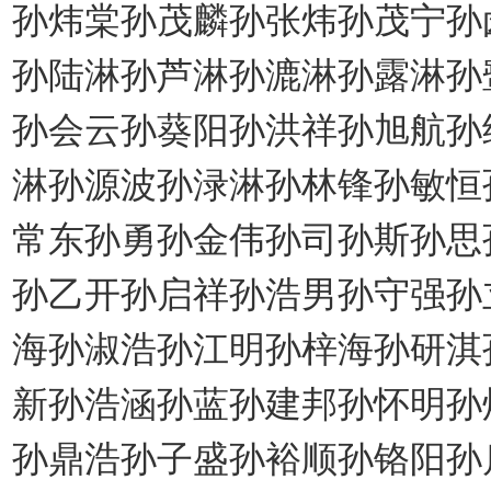
孙炜棠孙茂麟孙张炜孙茂宁孙
孙陆淋孙芦淋孙漉淋孙露淋孙
孙会云孙葵阳孙洪祥孙旭航孙
淋孙源波孙渌淋孙林锋孙敏恒
常东孙勇孙金伟孙司孙斯孙思
孙乙开孙启祥孙浩男孙守强孙
海孙淑浩孙江明孙梓海孙研淇
新孙浩涵孙蓝孙建邦孙怀明孙
孙鼎浩孙子盛孙裕顺孙铬阳孙