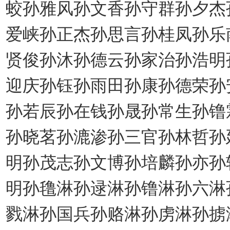
蛟孙雅风孙文香孙守群孙夕杰
爱峡孙正杰孙思言孙桂凤孙乐
贤俊孙沐孙德云孙家治孙浩明
迎庆孙钰孙雨田孙康孙德荣孙
孙若辰孙在钱孙晟孙常生孙镥
孙晓茗孙漉渗孙三官孙林哲孙
明孙茂志孙文博孙培麟孙亦孙
明孙氇淋孙逯淋孙镥淋孙六淋
戮淋孙国兵孙赂淋孙虏淋孙掳