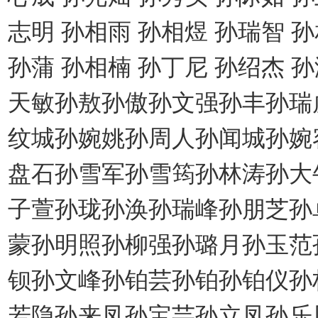
志明 孙相雨 孙相煜 孙瑞智 孙
孙蒲 孙相楠 孙丁尼 孙绍杰 
天敏孙敖孙傲孙文强孙丰孙瑞
纹城孙婉姚孙周人孙闻城孙婉
盘石孙雪军孙雪筠孙林涛孙大
子萱孙珑孙涣孙瑞峰孙朋芝孙
蒙孙明照孙柳强孙璐月孙玉范
钡孙文峰孙铂芸孙铂孙铂仪孙
若隐孙来凤孙宝芸孙立凤孙乐