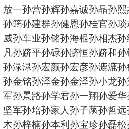
放一孙营孙辉孙嘉诚孙晶孙熙
孙筠孙建群孙健恩孙桂官孙琰
威孙车业孙铭孙海根孙相杰孙
凡孙跻平孙碌孙跻恒孙跻和孙
孙渌渌孙宏颜孙宏彦孙漉漉孙
孙金铭孙泽金孙金泽孙小龙孙
军孙景路孙学君孙一翔孙爱华
坚军孙培孙家人孙子菡孙哲远
木孙梓楠孙本利孙宝珍孙磊松