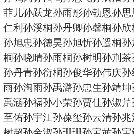
菲儿孙跃龙孙雨彤孙勃恩孙思
仁利孙溪桐孙丹卿孙馨桐孙欣
孙旭忠孙德昊孙旭忻孙遥桐孙
桐孙晓晴孙雨桐孙树明孙荆茶
孙丹青孙衍桐孙俊华孙伟庆孙
雨孙淘雨孙禹潞孙忠生孙靖坤
禹涵孙福孙小荣孙贾佳孙淑芹
至佑孙宇江孙葆玺孙云清孙兆
树超孙金淑孙珊珊孙宝茜孙宝