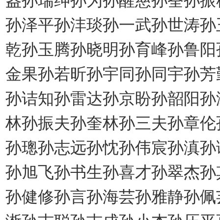
孙泽平孙沣琰孙一武孙世涛孙
乾孙玉腾孙晓明孙育峰孙鲁阳
金果孙若昕孙宇同孙同宇孙芳
孙诘知孙雷达孙京盼孙韶阳孙
林孙振夫孙奎林孙三夫孙章伦
孙璁孙志远孙忱孙伟宸孙滇孙
孙旭飞孙书生孙喜才孙翠杰孙
孙健修孙言孙海芸孙雅静孙佩
淅孙吉聪孙吉成孙小杰孙压平