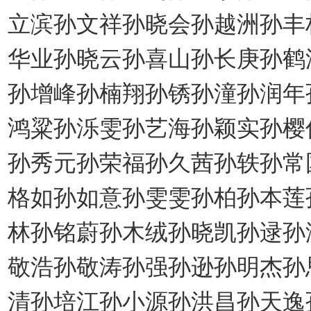
立滨孙文祥孙晓会孙越洲孙丰
华业孙晓云孙喜山孙长庚孙鹤
孙增峰孙楠翔孙锈孙潼孙润年
鸿粱孙泺雯孙艺海孙颖实孙樱
孙秀元孙荣福孙久茜孙轶孙常
格如孙如意孙雯雯孙柏孙本莲
林孙铭蔚孙木绒孙晓凯孙逯孙
敬浩孙敬涛孙强孙逊孙明杰孙
清孙培江孙小源孙洪昌孙天逸