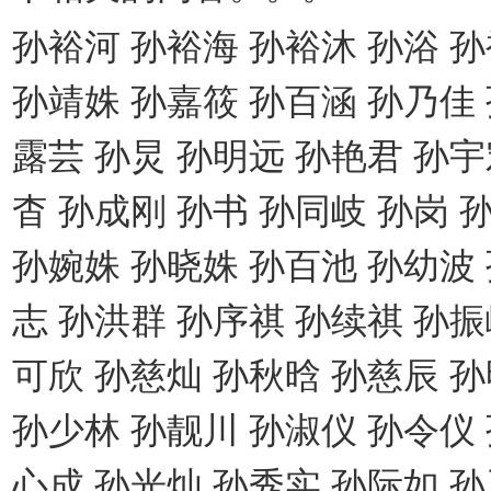
孙裕河 孙裕海 孙裕沐 孙浴 
孙靖姝 孙嘉筱 孙百涵 孙乃佳 
露芸 孙炅 孙明远 孙艳君 孙宇
杳 孙成刚 孙书 孙同岐 孙岗
孙婉姝 孙晓姝 孙百池 孙幼波
志 孙洪群 孙序祺 孙续祺 孙振
可欣 孙慈灿 孙秋晗 孙慈辰 
孙少林 孙靓川 孙淑仪 孙令仪 
心成 孙光灿 孙秀实 孙际如 孙