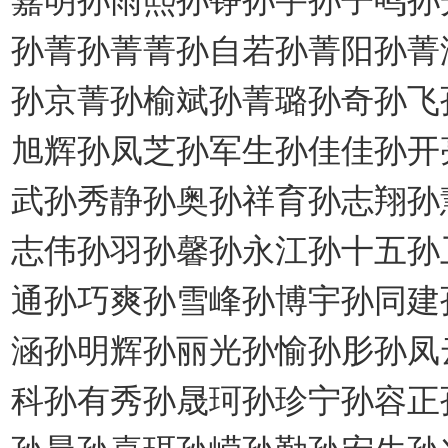
孙菁孙菁菁孙自若孙菁阳孙菁
孙京菁孙榆斌孙菁璐孙奇孙飞
旭辉孙凤芝孙军生孙佳佳孙开
武孙秀静孙奥孙祥育孙志翔孙
志伟孙羽孙馨孙永江孙十五孙
通孙巧爽孙雪峰孙博宇孙同建
涵孙明辉孙丽光孙愉孙肜孙凤
科孙有秀孙晟珂孙珍宁孙容正
孙晨孙喜珥孙嵘孙勤孙宏生孙