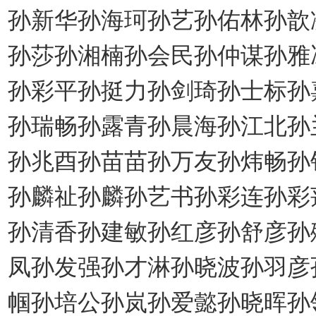
孙新华孙海珂孙艺孙佑林孙歆
孙莎孙湘楠孙会民孙仲谋孙雅
孙彩平孙挺力孙剑琦孙士标孙
孙瑞畅孙露青孙晨海孙江北孙
孙兆酉孙苗苗孙万友孙炜畅孙
孙麟祉孙麟孙艺书孙彩连孙彩
孙清香孙建敏孙红彦孙舒彦孙
凤孙发强孙才淋孙晓波孙羽彦
帼孙培公孙岚孙爱懿孙晓晖孙