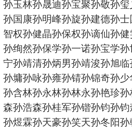
孙玉林孙晟迪孙宝聚孙敬孙玺
孙国康孙明峰孙旋孙建德孙士
智权孙健晶孙保权孙谪仙孙健
孙绚然孙保学孙一诺孙宝学孙
宁孙靖清孙炳男孙靖浚孙旭临
孙墉孙咏孙雍孙锖孙锦奇孙少
孙含林孙永林孙林永孙艳珍孙
森孙浩森孙桂军孙锴孙钧孙钧
孙煜霖孙天豪孙笑天孙冬阳孙