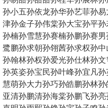
孙小五孙依龙孙华孙艺菲孙易
津孙金子孙伟棠孙大宝孙平孙
孙楠孙雪慧孙赛楠孙鹏孙赛男
鹭鹏孙求朝孙翎茜孙求权孙中
孙翰林孙权孙爱光孙仕林孙文
孙英姿孙宝民孙叶峰孙宜凡孙
慧萌孙大力孙巧孙皓鹏孙林孙
亚清孙鹏清孙海棠孙鹏飞孙亮
嘉明孙雨熙孙铮孙宇孙子鸣孙