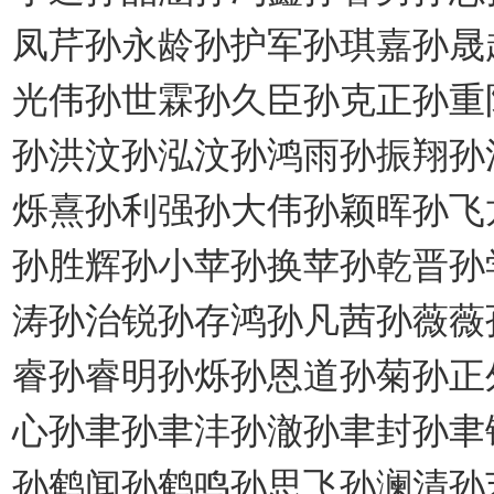
凤芹孙永龄孙护军孙琪嘉孙晟
光伟孙世霖孙久臣孙克正孙重
孙洪汶孙泓汶孙鸿雨孙振翔孙
烁熹孙利强孙大伟孙颖晖孙飞
孙胜辉孙小苹孙换苹孙乾晋孙
涛孙治锐孙存鸿孙凡茜孙薇薇
睿孙睿明孙烁孙恩道孙菊孙正
心孙聿孙聿沣孙澈孙聿封孙聿
孙鹤闻孙鹤鸣孙思飞孙澜清孙