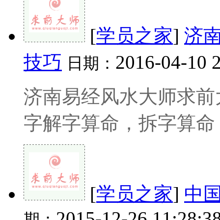
[
学员之家
]
济
技巧
2016-04-10 
日期：
济南易经风水大师求前
字解字算命，拆字算命，
[
学员之家
]
中
2015-12-26 11:28:3
期：