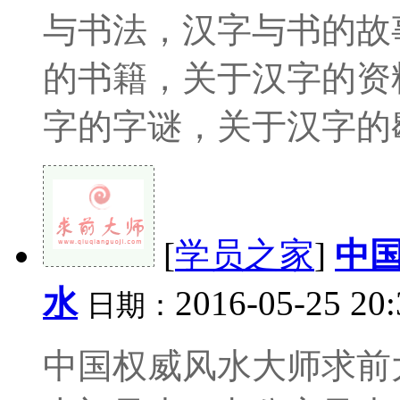
与书法，汉字与书的故
的书籍，关于汉字的资
字的字谜，关于汉字的歇
[
学员之家
]
中
水
2016-05-25 20
日期：
中国权威风水大师求前