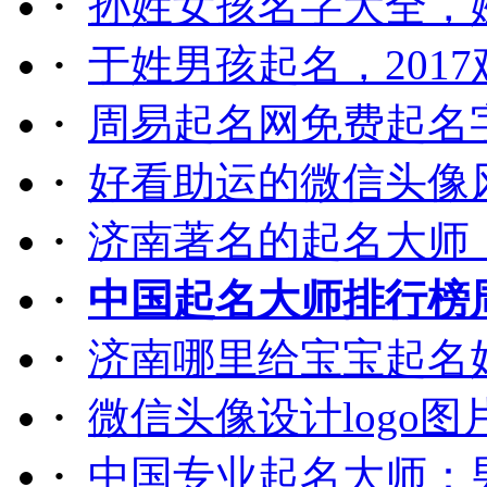
·
孙姓女孩名字大全，
·
于姓男孩起名，2017
·
周易起名网免费起名
·
好看助运的微信头像
·
济南著名的起名大师
·
中国起名大师排行榜
·
济南哪里给宝宝起名
·
微信头像设计logo图
·
中国专业起名大师：