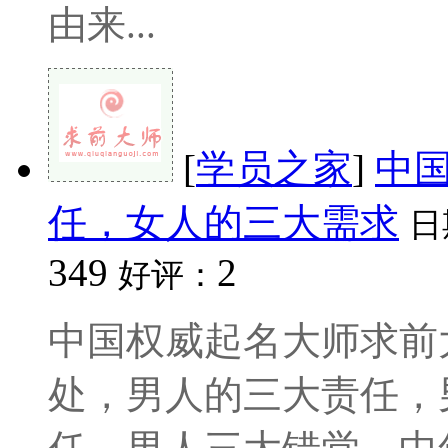
由来...
[
学员之家
]
中
任，女人的三大需求
日
349
2
好评：
中国权威起名大师求前
处，男人的三大责任，